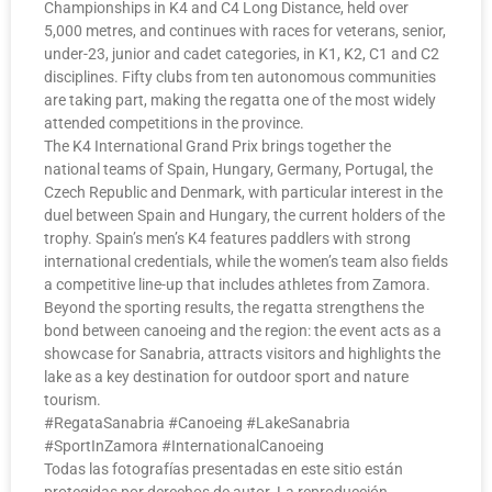
Championships in K4 and C4 Long Distance, held over
5,000 metres, and continues with races for veterans, senior,
under-23, junior and cadet categories, in K1, K2, C1 and C2
disciplines. Fifty clubs from ten autonomous communities
are taking part, making the regatta one of the most widely
attended competitions in the province.
The K4 International Grand Prix brings together the
national teams of Spain, Hungary, Germany, Portugal, the
Czech Republic and Denmark, with particular interest in the
duel between Spain and Hungary, the current holders of the
trophy. Spain’s men’s K4 features paddlers with strong
international credentials, while the women’s team also fields
a competitive line-up that includes athletes from Zamora.
Beyond the sporting results, the regatta strengthens the
bond between canoeing and the region: the event acts as a
showcase for Sanabria, attracts visitors and highlights the
lake as a key destination for outdoor sport and nature
tourism.
#RegataSanabria #Canoeing #LakeSanabria
#SportInZamora #InternationalCanoeing
Todas las fotografías presentadas en este sitio están