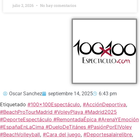
julio 2, 2026
No hay comentarios
Oscar Sanchez
septiembre 14, 2025
6:43 pm
Etiquetado
#100x100Espectáculo
,
#AcciónDeportiva
,
#BeachProTourMadrid #VoleyPlaya #Madrid2025
#DeporteEspectáculo #RemontadaÉpica #ArenaYEmoción
#EspañaEnLaCima #DueloDeTitánes #PasiónPorElVoley
#BeachVolleyball
,
#Cara del juego
,
#Deportesalairelibre
,