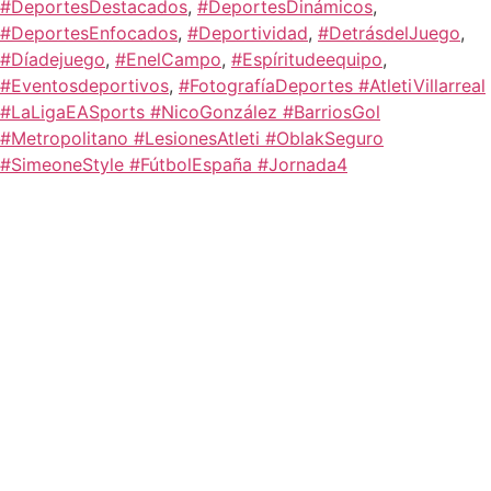
#DeportesDestacados
,
#DeportesDinámicos
,
#DeportesEnfocados
,
#Deportividad
,
#DetrásdelJuego
,
#Díadejuego
,
#EnelCampo
,
#Espíritudeequipo
,
#Eventosdeportivos
,
#FotografíaDeportes #AtletiVillarreal
#LaLigaEASports #NicoGonzález #BarriosGol
#Metropolitano #LesionesAtleti #OblakSeguro
#SimeoneStyle #FútbolEspaña #Jornada4