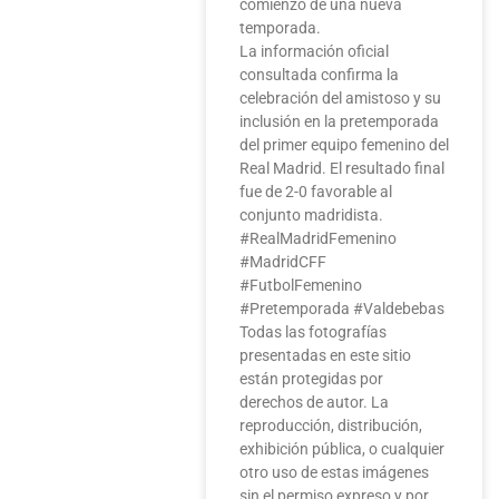
comienzo de una nueva
temporada.
La información oficial
consultada confirma la
celebración del amistoso y su
inclusión en la pretemporada
del primer equipo femenino del
Real Madrid. El resultado final
fue de 2-0 favorable al
conjunto madridista.
#RealMadridFemenino
#MadridCFF
#FutbolFemenino
#Pretemporada #Valdebebas
Todas las fotografías
presentadas en este sitio
están protegidas por
derechos de autor. La
reproducción, distribución,
exhibición pública, o cualquier
otro uso de estas imágenes
sin el permiso expreso y por