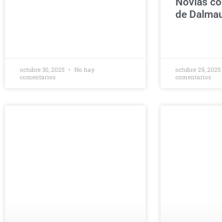
Novias con
de Dalma
octubre 30, 2025
No hay
octubre 29, 202
comentarios
comentarios