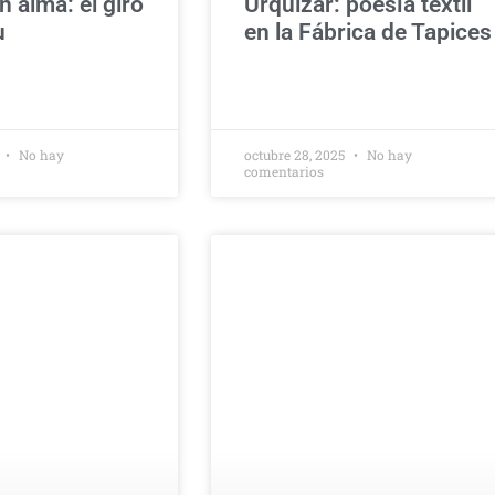
 alma: el giro
Urquizar: poesía textil
u
en la Fábrica de Tapices
5
No hay
octubre 28, 2025
No hay
comentarios