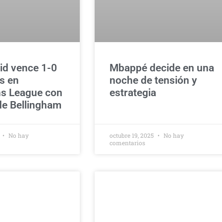
id vence 1-0
Mbappé decide en una
s en
noche de tensión y
s League con
estrategia
de Bellingham
5
No hay
octubre 19, 2025
No hay
comentarios