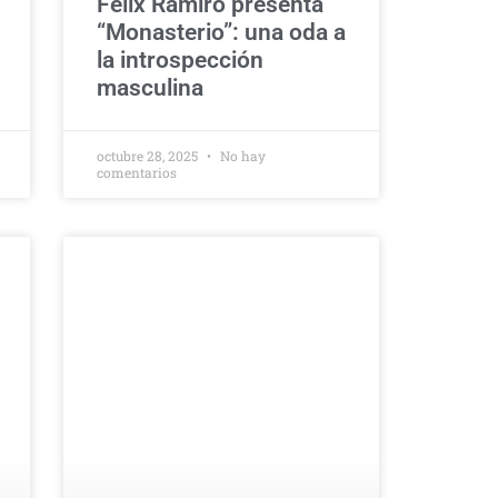
Félix Ramiro presenta
“Monasterio”: una oda a
la introspección
masculina
octubre 28, 2025
No hay
comentarios