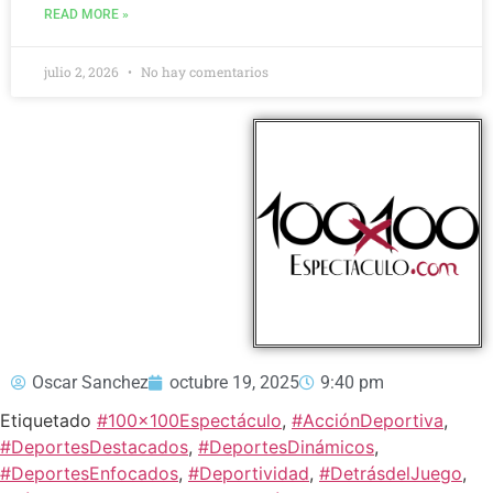
READ MORE »
julio 2, 2026
No hay comentarios
Oscar Sanchez
octubre 19, 2025
9:40 pm
Etiquetado
#100x100Espectáculo
,
#AcciónDeportiva
,
#DeportesDestacados
,
#DeportesDinámicos
,
#DeportesEnfocados
,
#Deportividad
,
#DetrásdelJuego
,