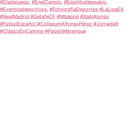
#Díadejuego
,
#EnelCampo
,
#Espíritudeequipo
,
#Eventosdeportivos
,
#FotografíaDeportes #LaLigaEA
#RealMadrid #GetafeCF #Mbappé #XabiAlonso
#FútbolEspañol #ColiseumAlfonsoPérez #Jornada9
#ClásicoEnCamino #PasiónMerengue