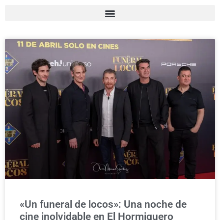
«Un funeral de locos»: Una noche de
cine inolvidable en El Hormiguero