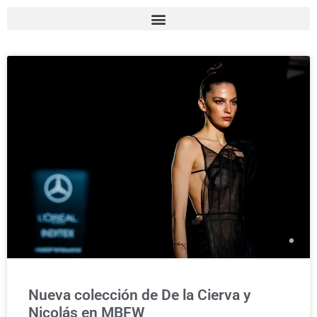
Nueva colección de De la Cierva y
Nicolás en MBFW