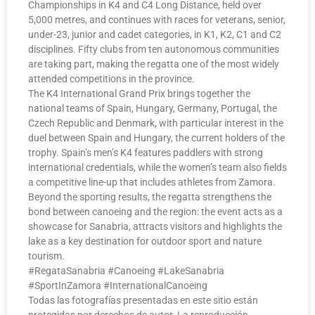
Championships in K4 and C4 Long Distance, held over
5,000 metres, and continues with races for veterans, senior,
under-23, junior and cadet categories, in K1, K2, C1 and C2
disciplines. Fifty clubs from ten autonomous communities
are taking part, making the regatta one of the most widely
attended competitions in the province.
The K4 International Grand Prix brings together the
national teams of Spain, Hungary, Germany, Portugal, the
Czech Republic and Denmark, with particular interest in the
duel between Spain and Hungary, the current holders of the
trophy. Spain’s men’s K4 features paddlers with strong
international credentials, while the women’s team also fields
a competitive line-up that includes athletes from Zamora.
Beyond the sporting results, the regatta strengthens the
bond between canoeing and the region: the event acts as a
showcase for Sanabria, attracts visitors and highlights the
lake as a key destination for outdoor sport and nature
tourism.
#RegataSanabria #Canoeing #LakeSanabria
#SportInZamora #InternationalCanoeing
Todas las fotografías presentadas en este sitio están