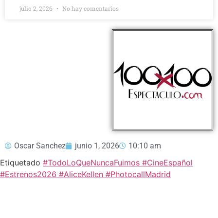
julio 2, 2026
No hay comentarios
Oscar Sanchez
junio 1, 2026
10:10 am
Etiquetado
#TodoLoQueNuncaFuimos #CineEspañol
#Estrenos2026 #AliceKellen #PhotocallMadrid