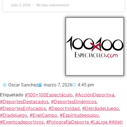
julio 2, 2026
No hay comentarios
Oscar Sanchez
marzo 7, 2026
4:45 pm
Etiquetado
#100x100Espectáculo
,
#AcciónDeportiva
,
#DeportesDestacados
,
#DeportesDinámicos
,
#DeportesEnfocados
,
#Deportividad
,
#DetrásdelJuego
,
#Díadejuego
,
#EnelCampo
,
#Espíritudeequipo
,
#Eventosdeportivos
,
#FotografíaDeporte #LaLiga #Atleti