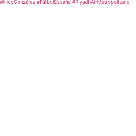
#NicoGonzález #FútbolEspaña #RiyadhAirMetropolitano