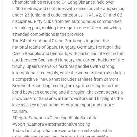
Championships in K4 and C4 Long Distance, held over
5,000 metres, and continues with races for veterans, senior,
under-23, junior and cadet categories, in K1, K2, C1 and C2
disciplines. Fifty clubs from ten autonomous communities
are taking part, making the regatta one of the most widely
attended competitions in the province.
The K4 International Grand Prix brings together the
national teams of Spain, Hungary, Germany, Portugal, the
Czech Republic and Denmark, with particular interest in the
duel between Spain and Hungary, the current holders of the
trophy. Spain’s men’s K4 features paddlers with strong
international credentials, while the women’s team also fields
a competitive line-up that includes athletes from Zamora.
Beyond the sporting results, the regatta strengthens the
bond between canoeing and the region: the event acts as a
showcase for Sanabria, attracts visitors and highlights the
lake as a key destination for outdoor sport and nature
tourism.
#RegataSanabria #Canoeing #LakeSanabria
#SportInZamora #InternationalCanoeing
Todas las fotografías presentadas en este sitio están